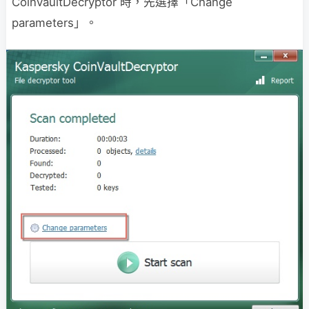
CoinVaultDecryptor 時，先選擇「Change
parameters」。