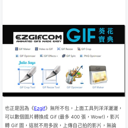
也正是因為《
Ezgif
》無所不包，上面工具列洋洋灑灑，
可以數個圖片轉換成 Gif (最多 400 張，Wow!)，影片
轉 Gif 圖，這就不用多說，上傳自己拍的影片，無論