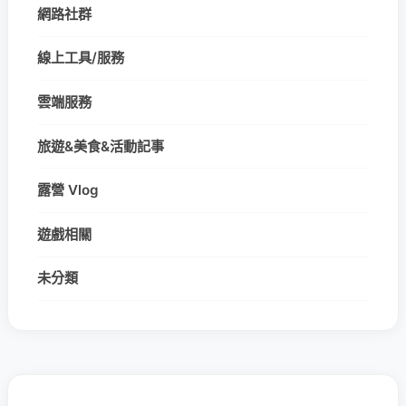
網路社群
線上工具/服務
雲端服務
旅遊&美食&活動記事
露營 Vlog
遊戲相關
未分類