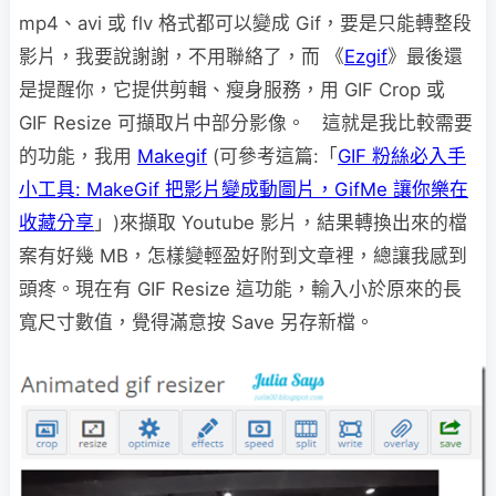
mp4、avi 或 flv 格式都可以變成 Gif，要是只能轉整段
影片，我要說謝謝，不用聯絡了，而 《
Ezgif
》最後還
是提醒你，它提供剪輯、瘦身服務，用 GIF Crop 或
GIF Resize 可擷取片中部分影像。 這就是我比較需要
的功能，我用
Makegif
(可參考這篇:「
GIF 粉絲必入手
小工具: MakeGif 把影片變成動圖片，GifMe 讓你樂在
收藏分享
」)來擷取 Youtube 影片，結果轉換出來的檔
案有好幾 MB，怎樣變輕盈好附到文章裡，總讓我感到
頭疼。現在有 GIF Resize 這功能，輸入小於原來的長
寬尺寸數值，覺得滿意按 Save 另存新檔。