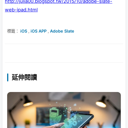
http://julia00.blogspot.tw/2015/10/adobe-slate-
web-ipad.html
標籤：
iOS
,
iOS APP
,
Adobe Slate
延伸閱讀