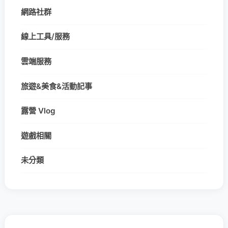
網路社群
線上工具/服務
雲端服務
旅遊&美食&活動記事
露營 Vlog
遊戲相關
未分類