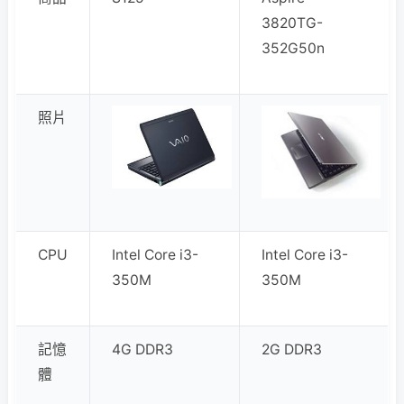
3820TG-
352G50n
照片
CPU
Intel Core i3-
Intel Core i3-
350M
350M
記憶
4G DDR3
2G DDR3
體