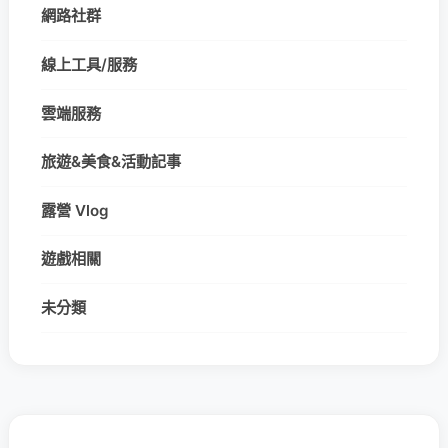
網路社群
線上工具/服務
雲端服務
旅遊&美食&活動記事
露營 Vlog
遊戲相關
未分類