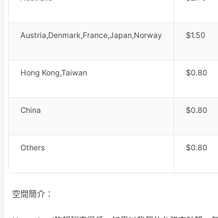
Austria,Denmark,France,Japan,Norway
$1.50
Hong Kong,Taiwan
$0.80
China
$0.80
Others
$0.80
空間簡介：