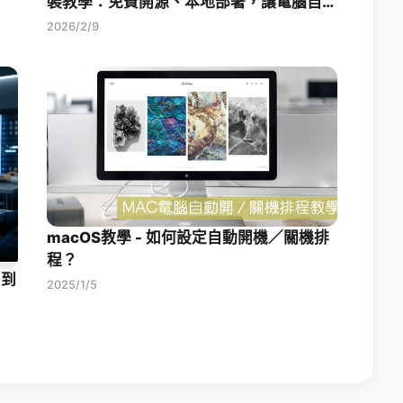
裝教學：免費開源、本地部署，讓電腦自動
幫你工作！
2026/2/9
macOS教學 - 如何設定自動開機／關機排
程？
 到
2025/1/5