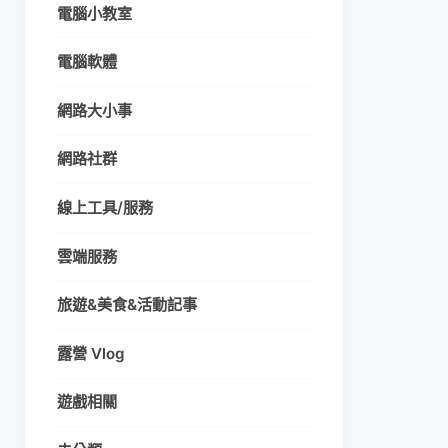
電腦小教室
電腦軟體
網路大小事
網路社群
線上工具/服務
雲端服務
旅遊&美食&活動記事
露營 Vlog
遊戲相關