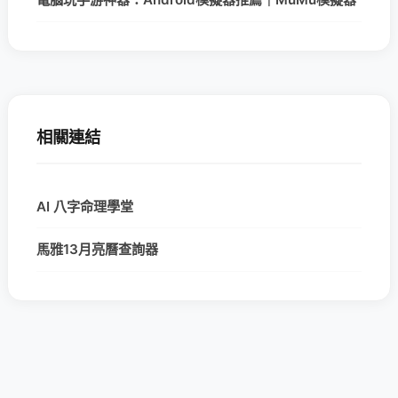
相關連結
AI 八字命理學堂
馬雅13月亮曆查詢器