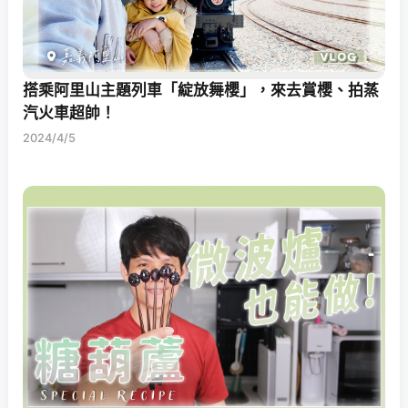
搭乘阿里山主題列車「綻放舞櫻」，來去賞櫻、拍蒸
汽火車超帥！
2024/4/5