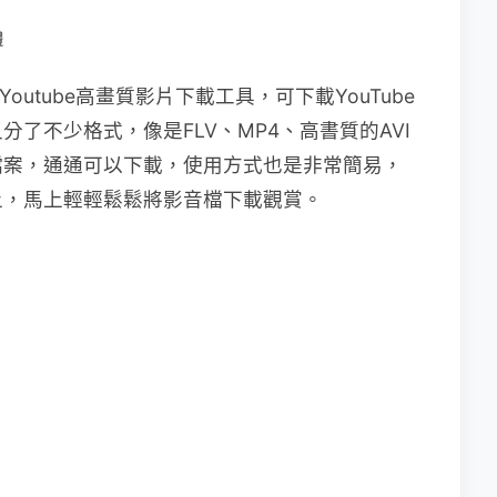
體
outube高畫質影片下載工具，可下載YouTube
又分了不少格式，像是FLV、MP4、高書質的AVI
檔案，通通可以下載，使用方式也是非常簡易，
體上，馬上輕輕鬆鬆將影音檔下載觀賞。