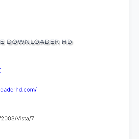
：
loaderhd.com/
003/Vista/7