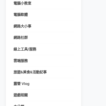
電腦小教室
電腦軟體
網路大小事
網路社群
線上工具/服務
雲端服務
旅遊&美食&活動記事
露營 Vlog
遊戲相關