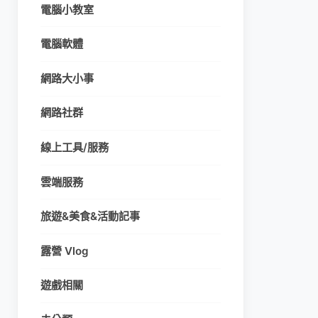
電腦小教室
電腦軟體
網路大小事
網路社群
線上工具/服務
雲端服務
旅遊&美食&活動記事
露營 Vlog
遊戲相關