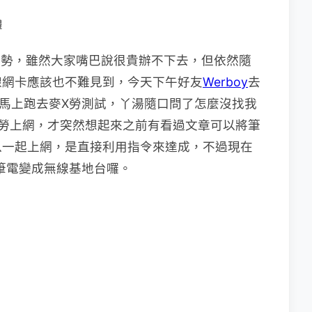
體
種趨勢，雖然大家嘴巴說很貴辦不下去，但依然隨
線網卡應該也不難見到，今天下午好友
Werboy
去
，馬上跑去麥X勞測試，丫湯隨口問了怎麼沒找我
勞上網，才突然想起來之前有看過文章可以將筆
以一起上網，是直接利用指令來達成，不過現在
筆電變成無線基地台囉。