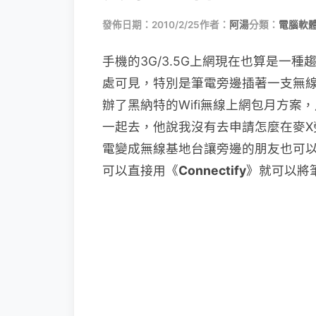
發佈日期：2010/2/25
作者：
阿湯
分類：
電腦軟
手機的3G/3.5G上網現在也算是一
處可見，特別是筆電旁邊插著一支無
辦了黑納特的Wifi無線上網包月方案
一起去，他說我沒有去申請怎麼在麥X
電變成無線基地台讓旁邊的朋友也可
可以直接用《
Connectify
》就可以將