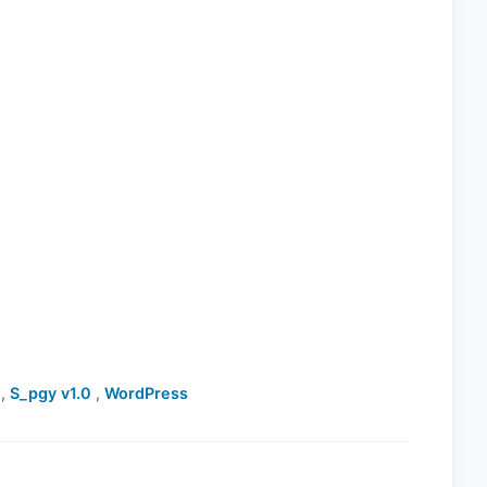
,
S_pgy v1.0
,
WordPress