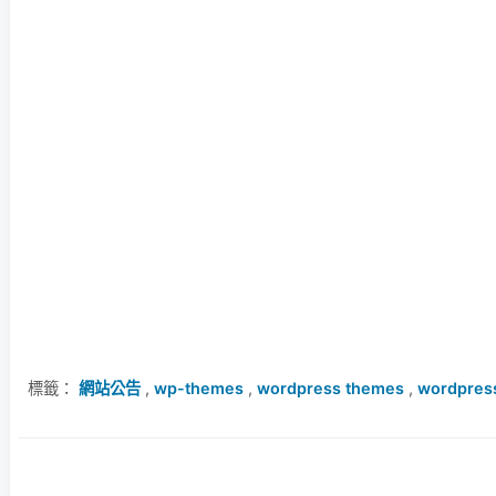
標籤：
網站公告
,
wp-themes
,
wordpress themes
,
wordpre