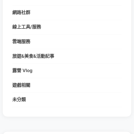
網路社群
線上工具/服務
雲端服務
旅遊&美食&活動記事
露營 Vlog
遊戲相關
未分類