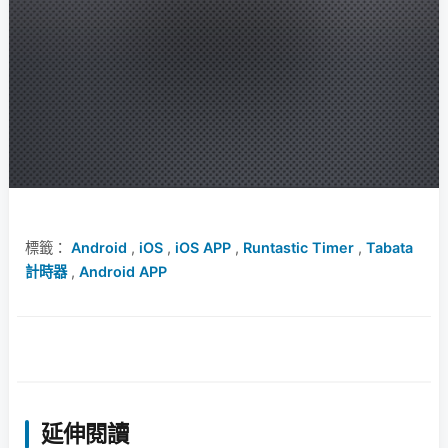
標籤：
Android
,
iOS
,
iOS APP
,
Runtastic Timer
,
Tabata
計時器
,
Android APP
延伸閱讀