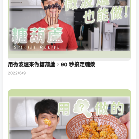
用微波爐來做糖葫蘆，90 秒搞定糖漿
2022/6/9