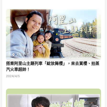
搭乘阿里山主題列車「綻放舞櫻」，來去賞櫻、拍蒸
汽火車超帥！
2024/4/5