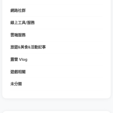
網路社群
線上工具/服務
雲端服務
旅遊&美食&活動記事
露營 Vlog
遊戲相關
未分類