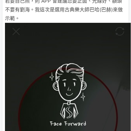
若要自己照，則 APP 會建議您要正面、光線好、額頭
不要有劉海。我這次是選用古典樂大師巴哈(巴赫)來做
示範。