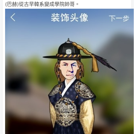
(巴赫)從古早韓系變成學院帥哥。