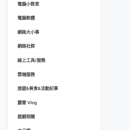
電腦小教室
電腦軟體
網路大小事
網路社群
線上工具/服務
雲端服務
旅遊&美食&活動記事
露營 Vlog
遊戲相關