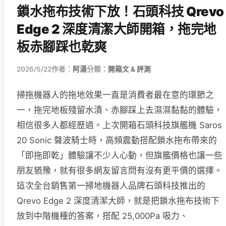
鎖水拖布技術下放！石頭科技 Qrevo
Edge 2 深度清潔大師開箱，拖完地
板赤腳踩也乾爽
2026/5/22
作者：
阿湯
分類：
開箱文 & 評測
掃拖機器人的拖地效果一直是消費者最在意的環節之
一，拖完地板殘留水漬、赤腳踩上去濕濕黏黏的體驗，
相信很多人都經歷過。上次開箱石頭科技旗艦機 Saros
20 Sonic 聲波騎士時，高頻震動搭配鎖水拖布帶來的
「即拖即乾」體驗讓不少人心動，但旗艦價格也讓一些
朋友猶豫，就有很多網友留言問有沒有更平價的選擇。
這次全台銷售第一掃地機器人品牌石頭科技推出的
Qrevo Edge 2 深度清潔大師，就是把鎖水拖布技術下
放到中階機種的答案，搭配 25,000Pa 吸力、