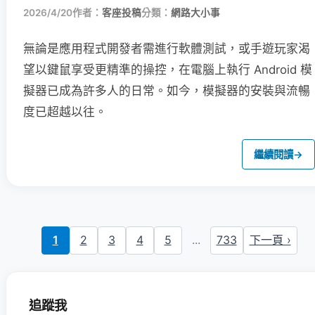
2026/4/20
作者：
客座投稿
分類：
網路大小事
無論是應用程式開發者需進行軟體測試，或手遊玩家渴
望以鍵鼠享受更精準的操控，在電腦上執行 Android 模
擬器已成為許多人的日常。如今，模擬器的安裝與流暢
度已超越以往。
繼續閱讀
→
1
2
3
4
5
...
733
下一頁 ›
追蹤我