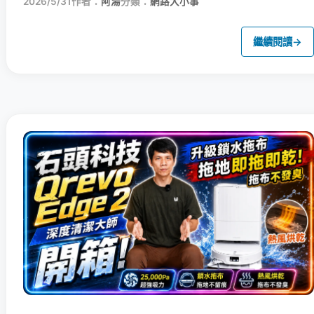
2026/5/31
作者：
阿湯
分類：
網路大小事
繼續閱讀
→