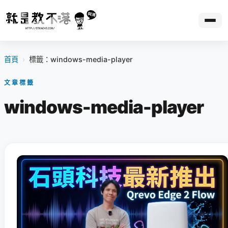
首頁
›
標籤：windows-media-player
文章標籤
windows-media-player