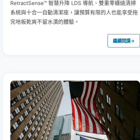
RetractSense™ 智慧升降 LDS 導航、雙重零纏繞清掃
系統與十合一自動清潔座，讓預算有限的人也能享受拖
完地板乾爽不留水漬的體驗。
繼續閱讀
→