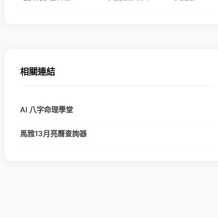
相關連結
AI 八字命理學堂
馬雅13月亮曆查詢器