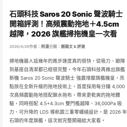
石頭科技 Saros 20 Sonic 聲波騎士
開箱評測！高頻震動拖地＋4.5cm
越障，2026 旗艦掃拖機皇一次看
2026/4/29
作者：
阿湯
分類：
開箱文 & 評測
掃地機器人這幾年的進步速度真的很快，從吸力、避障
到基座自清潔都已經很完整，今年石頭科技再推出旗艦
新機 Saros 20 Sonic 聲波騎士 強震增壓旗艦機皇，亮
點放在全新升級的拖地技術上，首度採用每分鐘 4,000
次高頻震動拖地搭配鎖水拖布，帶來更乾爽的拖地體
驗，同時搭配 4.5+4.3cm 雙門檻越障、36,000Pa 吸
力、可升降的 LDS 導航跟三重零纏繞設計，是 2026 年
石頭的年度旗艦，這次就完整開箱給大家看。