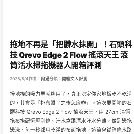
拖地不再是「把髒水抹開」！石頭科
技 Qrevo Edge 2 Flow 搖滾天王 滾
筒活水掃拖機器人開箱評測
2026/8/4
作者：
阿湯
分類：
開箱文 & 評測
掃地機的吸力早就夠用了，真正決定你家地板乾不乾淨
的，其實是「拖布髒了之後怎麼辦」。這次要開箱的石
頭科技 Qrevo Edge 2 Flow 搖滾天王，用 27cm 滾筒
拖布搭配恆壓刮條、汙水盒跟清水汙水分離，做到邊拖
邊洗、每一秒都用乾淨的布面拖地。這篇會從整條水路