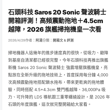
石頭科技 Saros 20 Sonic 聲波騎士
開箱評測！高頻震動拖地＋4.5cm
越障，2026 旗艦掃拖機皇一次看
2026/4/29
作者：
阿湯
分類：
開箱文 & 評測
掃地機器人這幾年的進步速度真的很快，從吸力、避障
到基座自清潔都已經很完整，今年石頭科技再推出旗艦
新機 Saros 20 Sonic 聲波騎士 強震增壓旗艦機皇，亮
點放在全新升級的拖地技術上，首度採用每分鐘 4,000
次高頻震動拖地搭配鎖水拖布，帶來更乾爽的拖地體
驗，同時搭配 4.5+4.3cm 雙門檻越障、36,000Pa 吸
力、可升降的 LDS 導航跟三重零纏繞設計，是 2026 年
石頭的年度旗艦，這次就完整開箱給大家看。