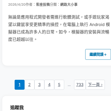
2026/4/20
作者：
客座投稿
分類：
網路大小事
無論是應用程式開發者需進行軟體測試，或手遊玩家渴
望以鍵鼠享受更精準的操控，在電腦上執行 Android 模
擬器已成為許多人的日常。如今，模擬器的安裝與流暢
度已超越以往。
繼續閱讀
→
1
2
3
4
5
...
733
下一頁 ›
追蹤我