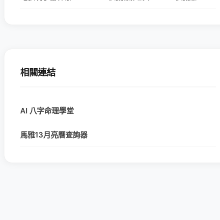
相關連結
AI 八字命理學堂
馬雅13月亮曆查詢器