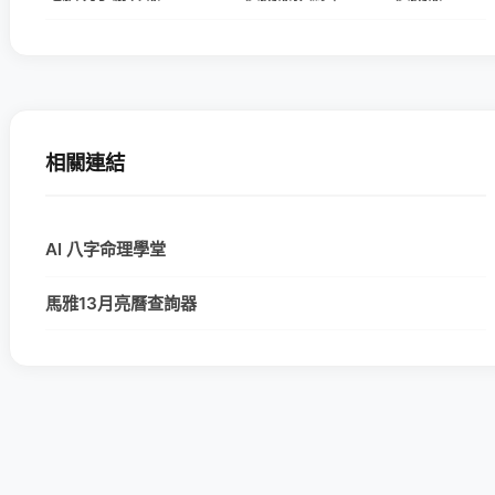
相關連結
AI 八字命理學堂
馬雅13月亮曆查詢器