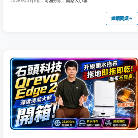
2026/5/31
作者：
阿湯
分類：
網路大小事
繼續閱讀
→