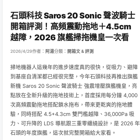
石頭科技 Saros 20 Sonic 聲波騎士
開箱評測！高頻震動拖地＋4.5cm
越障，2026 旗艦掃拖機皇一次看
2026/4/29
作者：
阿湯
分類：
開箱文 & 評測
掃地機器人這幾年的進步速度真的很快，從吸力、避障
到基座自清潔都已經很完整，今年石頭科技再推出旗艦
新機 Saros 20 Sonic 聲波騎士 強震增壓旗艦機皇，亮
點放在全新升級的拖地技術上，首度採用每分鐘 4,000
次高頻震動拖地搭配鎖水拖布，帶來更乾爽的拖地體
驗，同時搭配 4.5+4.3cm 雙門檻越障、36,000Pa 吸
力、可升降的 LDS 導航跟三重零纏繞設計，是 2026 年
石頭的年度旗艦，這次就完整開箱給大家看。