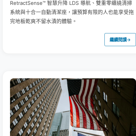
RetractSense™ 智慧升降 LDS 導航、雙重零纏繞清掃
系統與十合一自動清潔座，讓預算有限的人也能享受拖
完地板乾爽不留水漬的體驗。
繼續閱讀
→