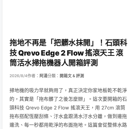
拖地不再是「把髒水抹開」！石頭科
技 Qrevo Edge 2 Flow 搖滾天王 滾
筒活水掃拖機器人開箱評測
2026/8/4
作者：
阿湯
分類：
開箱文 & 評測
掃地機的吸力早就夠用了，真正決定你家地板乾不乾淨
的，其實是「拖布髒了之後怎麼辦」。這次要開箱的石
頭科技 Qrevo Edge 2 Flow 搖滾天王，用 27cm 滾筒
拖布搭配恆壓刮條、汙水盒跟清水汙水分離，做到邊拖
邊洗、每一秒都用乾淨的布面拖地。這篇會從整條水路