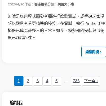
2026/4/20
作者：
客座投稿
分類：
網路大小事
無論是應用程式開發者需進行軟體測試，或手遊玩家渴
望以鍵鼠享受更精準的操控，在電腦上執行 Android 模
擬器已成為許多人的日常。如今，模擬器的安裝與流暢
度已超越以往。
繼續閱讀
→
1
2
3
4
5
...
733
下一頁 ›
追蹤我