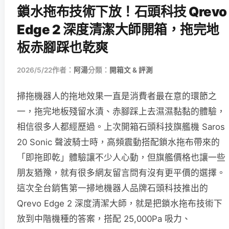
鎖水拖布技術下放！石頭科技 Qrevo
Edge 2 深度清潔大師開箱，拖完地
板赤腳踩也乾爽
2026/5/22
作者：
阿湯
分類：
開箱文 & 評測
掃拖機器人的拖地效果一直是消費者最在意的環節之
一，拖完地板殘留水漬、赤腳踩上去濕濕黏黏的體驗，
相信很多人都經歷過。上次開箱石頭科技旗艦機 Saros
20 Sonic 聲波騎士時，高頻震動搭配鎖水拖布帶來的
「即拖即乾」體驗讓不少人心動，但旗艦價格也讓一些
朋友猶豫，就有很多網友留言問有沒有更平價的選擇。
這次全台銷售第一掃地機器人品牌石頭科技推出的
Qrevo Edge 2 深度清潔大師，就是把鎖水拖布技術下
放到中階機種的答案，搭配 25,000Pa 吸力、