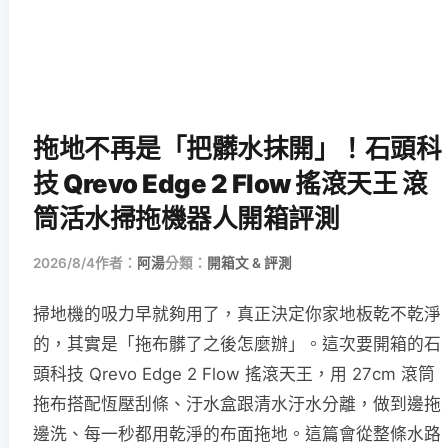
拖地不再是「把髒水抹開」！石頭科
技 Qrevo Edge 2 Flow 搖滾天王 滾
筒活水掃拖機器人開箱評測
2026/8/4
作者：
阿湯
分類：
開箱文 & 評測
掃地機的吸力早就夠用了，真正決定你家地板乾不乾淨
的，其實是「拖布髒了之後怎麼辦」。這次要開箱的石
頭科技 Qrevo Edge 2 Flow 搖滾天王，用 27cm 滾筒
拖布搭配恆壓刮條、汙水盒跟清水汙水分離，做到邊拖
邊洗、每一秒都用乾淨的布面拖地。這篇會從整條水路