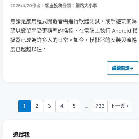
2026/4/20
作者：
客座投稿
分類：
網路大小事
無論是應用程式開發者需進行軟體測試，或手遊玩家渴
望以鍵鼠享受更精準的操控，在電腦上執行 Android 模
擬器已成為許多人的日常。如今，模擬器的安裝與流暢
度已超越以往。
繼續閱讀
→
1
2
3
4
5
...
733
下一頁 ›
追蹤我