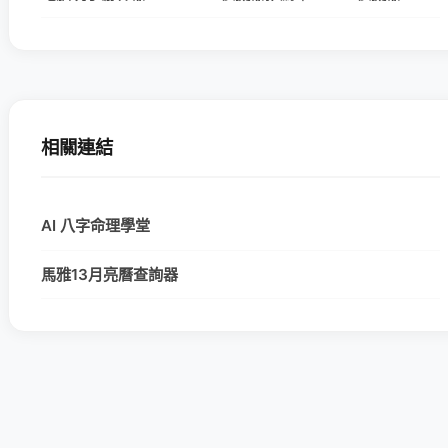
相關連結
AI 八字命理學堂
馬雅13月亮曆查詢器