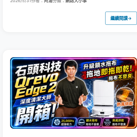
2026/5/31
作者：
阿湯
分類：
網路大小事
繼續閱讀
→