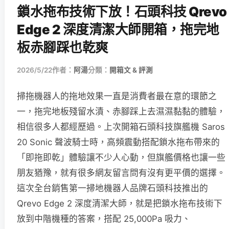
鎖水拖布技術下放！石頭科技 Qrevo
Edge 2 深度清潔大師開箱，拖完地
板赤腳踩也乾爽
2026/5/22
作者：
阿湯
分類：
開箱文 & 評測
掃拖機器人的拖地效果一直是消費者最在意的環節之
一，拖完地板殘留水漬、赤腳踩上去濕濕黏黏的體驗，
相信很多人都經歷過。上次開箱石頭科技旗艦機 Saros
20 Sonic 聲波騎士時，高頻震動搭配鎖水拖布帶來的
「即拖即乾」體驗讓不少人心動，但旗艦價格也讓一些
朋友猶豫，就有很多網友留言問有沒有更平價的選擇。
這次全台銷售第一掃地機器人品牌石頭科技推出的
Qrevo Edge 2 深度清潔大師，就是把鎖水拖布技術下
放到中階機種的答案，搭配 25,000Pa 吸力、