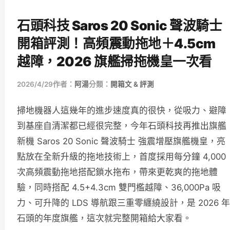
石頭科技 Saros 20 Sonic 聲波騎士
開箱評測！高頻震動拖地＋4.5cm
越障，2026 旗艦掃拖機皇一次看
2026/4/29
作者：
阿湯
分類：
開箱文 & 評測
掃地機器人這幾年的進步速度真的很快，從吸力、避障
到基座自清潔都已經很完整，今年石頭科技再推出旗艦
新機 Saros 20 Sonic 聲波騎士 強震增壓旗艦機皇，亮
點放在全新升級的拖地技術上，首度採用每分鐘 4,000
次高頻震動拖地搭配鎖水拖布，帶來更乾爽的拖地體
驗，同時搭配 4.5+4.3cm 雙門檻越障、36,000Pa 吸
力、可升降的 LDS 導航跟三重零纏繞設計，是 2026 年
石頭的年度旗艦，這次就完整開箱給大家看。