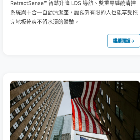
RetractSense™ 智慧升降 LDS 導航、雙重零纏繞清掃
系統與十合一自動清潔座，讓預算有限的人也能享受拖
完地板乾爽不留水漬的體驗。
繼續閱讀
→