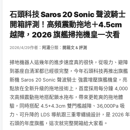
石頭科技 Saros 20 Sonic 聲波騎士
開箱評測！高頻震動拖地＋4.5cm
越障，2026 旗艦掃拖機皇一次看
2026/4/29
作者：
阿湯
分類：
開箱文 & 評測
掃地機器人這幾年的進步速度真的很快，從吸力、避障
到基座自清潔都已經很完整，今年石頭科技再推出旗艦
新機 Saros 20 Sonic 聲波騎士 強震增壓旗艦機皇，亮
點放在全新升級的拖地技術上，首度採用每分鐘 4,000
次高頻震動拖地搭配鎖水拖布，帶來更乾爽的拖地體
驗，同時搭配 4.5+4.3cm 雙門檻越障、36,000Pa 吸
力、可升降的 LDS 導航跟三重零纏繞設計，是 2026 年
石頭的年度旗艦，這次就完整開箱給大家看。