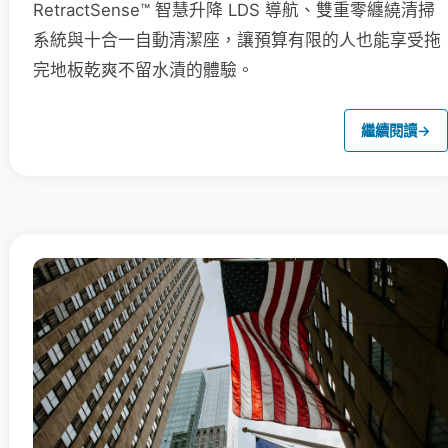
RetractSense™ 智慧升降 LDS 導航、雙重零纏繞清掃
系統與十合一自動清潔座，讓預算有限的人也能享受拖
完地板乾爽不留水漬的體驗。
繼續閱讀
→