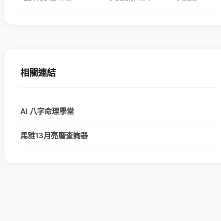
相關連結
AI 八字命理學堂
馬雅13月亮曆查詢器