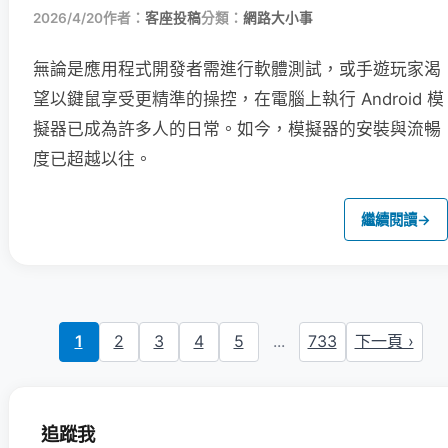
2026/4/20
作者：
客座投稿
分類：
網路大小事
無論是應用程式開發者需進行軟體測試，或手遊玩家渴
望以鍵鼠享受更精準的操控，在電腦上執行 Android 模
擬器已成為許多人的日常。如今，模擬器的安裝與流暢
度已超越以往。
繼續閱讀
→
1
2
3
4
5
...
733
下一頁 ›
追蹤我