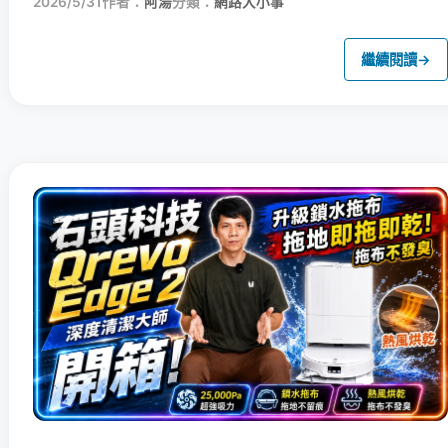
2026/5/31
作者：
阿湯
分類：
網路大小事
繼續閱讀
→