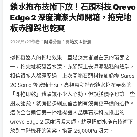
鎖水拖布技術下放！石頭科技 Qrevo
Edge 2 深度清潔大師開箱，拖完地
板赤腳踩也乾爽
2026/5/22
作者：
阿湯
分類：
開箱文 & 評測
掃拖機器人的拖地效果一直是消費者最在意的環節之
一，拖完地板殘留水漬、赤腳踩上去濕濕黏黏的體驗，
相信很多人都經歷過。上次開箱石頭科技旗艦機 Saros
20 Sonic 聲波騎士時，高頻震動搭配鎖水拖布帶來的
「即拖即乾」體驗讓不少人心動，但旗艦價格也讓一些
朋友猶豫，就有很多網友留言問有沒有更平價的選擇。
這次全台銷售第一掃地機器人品牌石頭科技推出的
Qrevo Edge 2 深度清潔大師，就是把鎖水拖布技術下
放到中階機種的答案，搭配 25,000Pa 吸力、