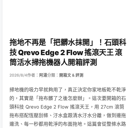
拖地不再是「把髒水抹開」！石頭科
技 Qrevo Edge 2 Flow 搖滾天王 滾
筒活水掃拖機器人開箱評測
2026/8/4
作者：
阿湯
分類：
開箱文 & 評測
掃地機的吸力早就夠用了，真正決定你家地板乾不乾淨
的，其實是「拖布髒了之後怎麼辦」。這次要開箱的石
頭科技 Qrevo Edge 2 Flow 搖滾天王，用 27cm 滾筒
拖布搭配恆壓刮條、汙水盒跟清水汙水分離，做到邊拖
邊洗、每一秒都用乾淨的布面拖地。這篇會從整條水路