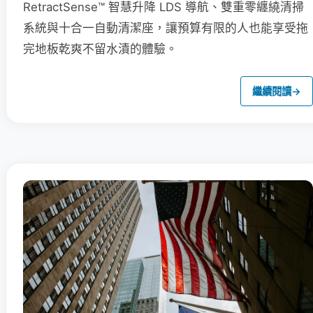
RetractSense™ 智慧升降 LDS 導航、雙重零纏繞清掃
系統與十合一自動清潔座，讓預算有限的人也能享受拖
完地板乾爽不留水漬的體驗。
繼續閱讀
→