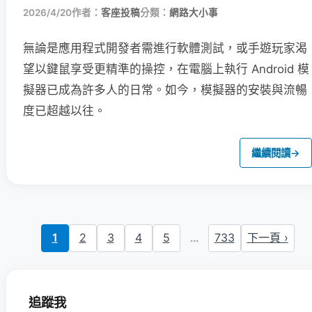
2026/4/20
作者：
客座投稿
分類：
網路大小事
無論是應用程式開發者需進行軟體測試，或手遊玩家渴
望以鍵鼠享受更精準的操控，在電腦上執行 Android 模
擬器已成為許多人的日常。如今，模擬器的安裝與流暢
度已超越以往。
繼續閱讀
→
1
2
3
4
5
...
733
下一頁 ›
追蹤我