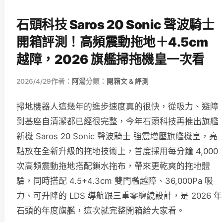
石頭科技 Saros 20 Sonic 聲波騎士
開箱評測！高頻震動拖地＋4.5cm
越障，2026 旗艦掃拖機皇一次看
2026/4/29
作者：
阿湯
分類：
開箱文 & 評測
掃地機器人這幾年的進步速度真的很快，從吸力、避障
到基座自清潔都已經很完整，今年石頭科技再推出旗艦
新機 Saros 20 Sonic 聲波騎士 強震增壓旗艦機皇，亮
點放在全新升級的拖地技術上，首度採用每分鐘 4,000
次高頻震動拖地搭配鎖水拖布，帶來更乾爽的拖地體
驗，同時搭配 4.5+4.3cm 雙門檻越障、36,000Pa 吸
力、可升降的 LDS 導航跟三重零纏繞設計，是 2026 年
石頭的年度旗艦，這次就完整開箱給大家看。