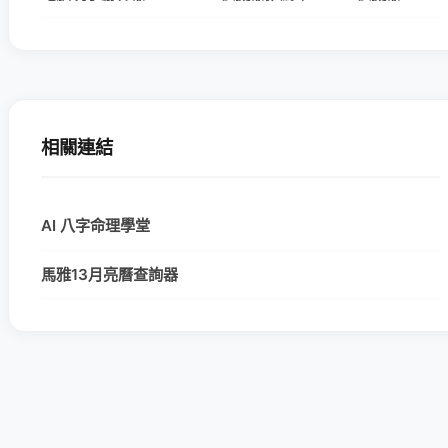
相關連結
AI 八字命理學堂
馬雅13月亮曆查詢器