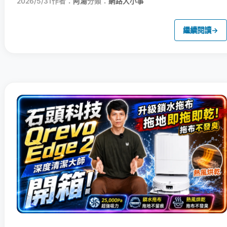
2026/5/31
作者：
阿湯
分類：
網路大小事
繼續閱讀
→