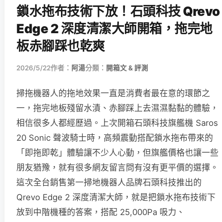
鎖水拖布技術下放！石頭科技 Qrevo
Edge 2 深度清潔大師開箱，拖完地
板赤腳踩也乾爽
2026/5/22
作者：
阿湯
分類：
開箱文 & 評測
掃拖機器人的拖地效果一直是消費者最在意的環節之
一，拖完地板殘留水漬、赤腳踩上去濕濕黏黏的體驗，
相信很多人都經歷過。上次開箱石頭科技旗艦機 Saros
20 Sonic 聲波騎士時，高頻震動搭配鎖水拖布帶來的
「即拖即乾」體驗讓不少人心動，但旗艦價格也讓一些
朋友猶豫，就有很多網友留言問有沒有更平價的選擇。
這次全台銷售第一掃地機器人品牌石頭科技推出的
Qrevo Edge 2 深度清潔大師，就是把鎖水拖布技術下
放到中階機種的答案，搭配 25,000Pa 吸力、