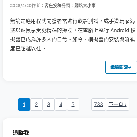
2026/4/20
作者：
客座投稿
分類：
網路大小事
無論是應用程式開發者需進行軟體測試，或手遊玩家渴
望以鍵鼠享受更精準的操控，在電腦上執行 Android 模
擬器已成為許多人的日常。如今，模擬器的安裝與流暢
度已超越以往。
繼續閱讀
→
1
2
3
4
5
...
733
下一頁 ›
追蹤我