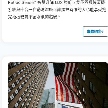
RetractSense™ 智慧升降 LDS 導航、雙重零纏繞清掃
系統與十合一自動清潔座，讓預算有限的人也能享受拖
完地板乾爽不留水漬的體驗。
繼續閱讀
→