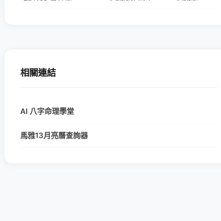
相關連結
AI 八字命理學堂
馬雅13月亮曆查詢器