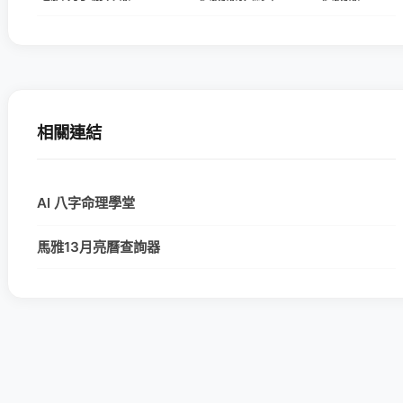
相關連結
AI 八字命理學堂
馬雅13月亮曆查詢器