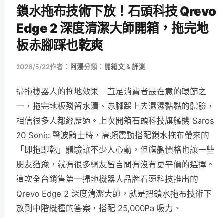
鎖水拖布技術下放！石頭科技 Qrevo
Edge 2 深度清潔大師開箱，拖完地
板赤腳踩也乾爽
2026/5/22
作者：
阿湯
分類：
開箱文 & 評測
掃拖機器人的拖地效果一直是消費者最在意的環節之
一，拖完地板殘留水漬、赤腳踩上去濕濕黏黏的體驗，
相信很多人都經歷過。上次開箱石頭科技旗艦機 Saros
20 Sonic 聲波騎士時，高頻震動搭配鎖水拖布帶來的
「即拖即乾」體驗讓不少人心動，但旗艦價格也讓一些
朋友猶豫，就有很多網友留言問有沒有更平價的選擇。
這次全台銷售第一掃地機器人品牌石頭科技推出的
Qrevo Edge 2 深度清潔大師，就是把鎖水拖布技術下
放到中階機種的答案，搭配 25,000Pa 吸力、