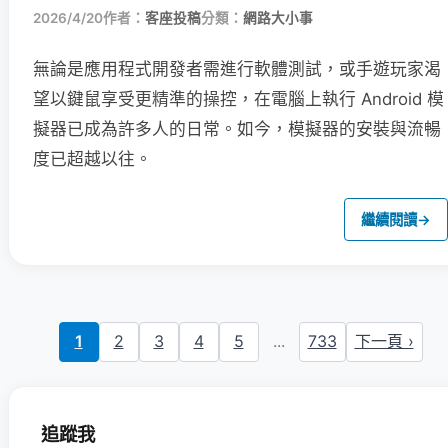
2026/4/20
作者：
客座投稿
分類：
網路大小事
無論是應用程式開發者需進行軟體測試，或手遊玩家渴
望以鍵鼠享受更精準的操控，在電腦上執行 Android 模
擬器已成為許多人的日常。如今，模擬器的安裝與流暢
度已超越以往。
繼續閱讀
→
1
2
3
4
5
...
733
下一頁 ›
追蹤我