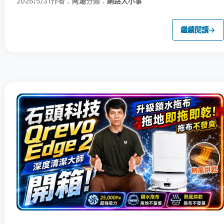
2026/5/31
作者：
阿湯
分類：
網路大小事
繼續閱讀
→