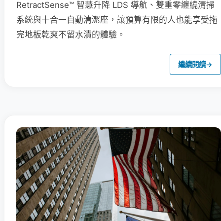
RetractSense™ 智慧升降 LDS 導航、雙重零纏繞清掃
系統與十合一自動清潔座，讓預算有限的人也能享受拖
完地板乾爽不留水漬的體驗。
繼續閱讀
→