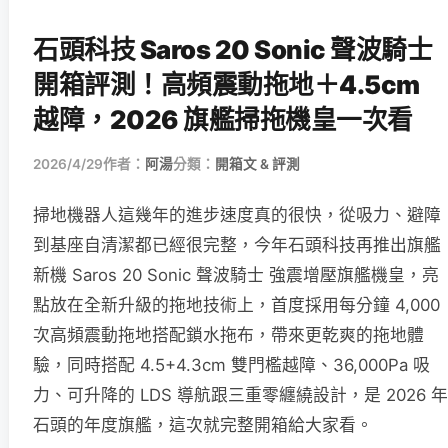
石頭科技 Saros 20 Sonic 聲波騎士
開箱評測！高頻震動拖地＋4.5cm
越障，2026 旗艦掃拖機皇一次看
2026/4/29
作者：
阿湯
分類：
開箱文 & 評測
掃地機器人這幾年的進步速度真的很快，從吸力、避障
到基座自清潔都已經很完整，今年石頭科技再推出旗艦
新機 Saros 20 Sonic 聲波騎士 強震增壓旗艦機皇，亮
點放在全新升級的拖地技術上，首度採用每分鐘 4,000
次高頻震動拖地搭配鎖水拖布，帶來更乾爽的拖地體
驗，同時搭配 4.5+4.3cm 雙門檻越障、36,000Pa 吸
力、可升降的 LDS 導航跟三重零纏繞設計，是 2026 年
石頭的年度旗艦，這次就完整開箱給大家看。