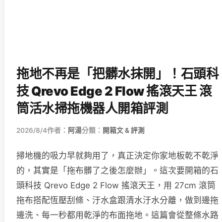
拖地不再是「把髒水抹開」！石頭科
技 Qrevo Edge 2 Flow 搖滾天王 滾
筒活水掃拖機器人開箱評測
2026/8/4
作者：
阿湯
分類：
開箱文 & 評測
掃地機的吸力早就夠用了，真正決定你家地板乾不乾淨
的，其實是「拖布髒了之後怎麼辦」。這次要開箱的石
頭科技 Qrevo Edge 2 Flow 搖滾天王，用 27cm 滾筒
拖布搭配恆壓刮條、汙水盒跟清水汙水分離，做到邊拖
邊洗、每一秒都用乾淨的布面拖地。這篇會從整條水路