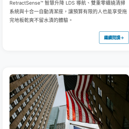
RetractSense™ 智慧升降 LDS 導航、雙重零纏繞清掃
系統與十合一自動清潔座，讓預算有限的人也能享受拖
完地板乾爽不留水漬的體驗。
繼續閱讀
→