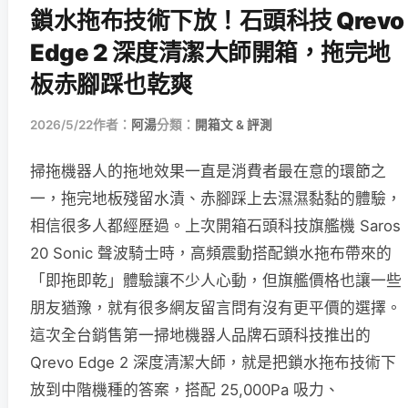
鎖水拖布技術下放！石頭科技 Qrevo
Edge 2 深度清潔大師開箱，拖完地
板赤腳踩也乾爽
2026/5/22
作者：
阿湯
分類：
開箱文 & 評測
掃拖機器人的拖地效果一直是消費者最在意的環節之
一，拖完地板殘留水漬、赤腳踩上去濕濕黏黏的體驗，
相信很多人都經歷過。上次開箱石頭科技旗艦機 Saros
20 Sonic 聲波騎士時，高頻震動搭配鎖水拖布帶來的
「即拖即乾」體驗讓不少人心動，但旗艦價格也讓一些
朋友猶豫，就有很多網友留言問有沒有更平價的選擇。
這次全台銷售第一掃地機器人品牌石頭科技推出的
Qrevo Edge 2 深度清潔大師，就是把鎖水拖布技術下
放到中階機種的答案，搭配 25,000Pa 吸力、