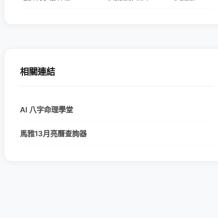
相關連結
AI 八字命理學堂
馬雅13月亮曆查詢器