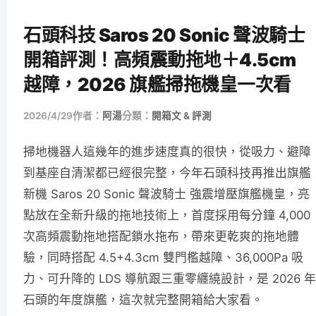
石頭科技 Saros 20 Sonic 聲波騎士
開箱評測！高頻震動拖地＋4.5cm
越障，2026 旗艦掃拖機皇一次看
2026/4/29
作者：
阿湯
分類：
開箱文 & 評測
掃地機器人這幾年的進步速度真的很快，從吸力、避障
到基座自清潔都已經很完整，今年石頭科技再推出旗艦
新機 Saros 20 Sonic 聲波騎士 強震增壓旗艦機皇，亮
點放在全新升級的拖地技術上，首度採用每分鐘 4,000
次高頻震動拖地搭配鎖水拖布，帶來更乾爽的拖地體
驗，同時搭配 4.5+4.3cm 雙門檻越障、36,000Pa 吸
力、可升降的 LDS 導航跟三重零纏繞設計，是 2026 年
石頭的年度旗艦，這次就完整開箱給大家看。