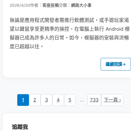
2026/4/20
作者：
客座投稿
分類：
網路大小事
無論是應用程式開發者需進行軟體測試，或手遊玩家渴
望以鍵鼠享受更精準的操控，在電腦上執行 Android 模
擬器已成為許多人的日常。如今，模擬器的安裝與流暢
度已超越以往。
繼續閱讀
→
1
2
3
4
5
...
733
下一頁 ›
追蹤我