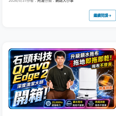
2026/5/31
作者：
阿湯
分類：
網路大小事
繼續閱讀
→