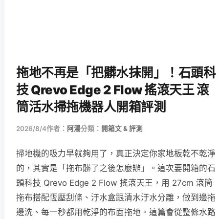
拖地不再是「把髒水抹開」！石頭科
技 Qrevo Edge 2 Flow 搖滾天王 滾
筒活水掃拖機器人開箱評測
2026/8/4
作者：
阿湯
分類：
開箱文 & 評測
掃地機的吸力早就夠用了，真正決定你家地板乾不乾淨
的，其實是「拖布髒了之後怎麼辦」。這次要開箱的石
頭科技 Qrevo Edge 2 Flow 搖滾天王，用 27cm 滾筒
拖布搭配恆壓刮條、汙水盒跟清水汙水分離，做到邊拖
邊洗、每一秒都用乾淨的布面拖地。這篇會從整條水路