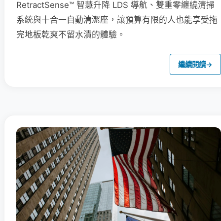
RetractSense™ 智慧升降 LDS 導航、雙重零纏繞清掃
系統與十合一自動清潔座，讓預算有限的人也能享受拖
完地板乾爽不留水漬的體驗。
繼續閱讀
→