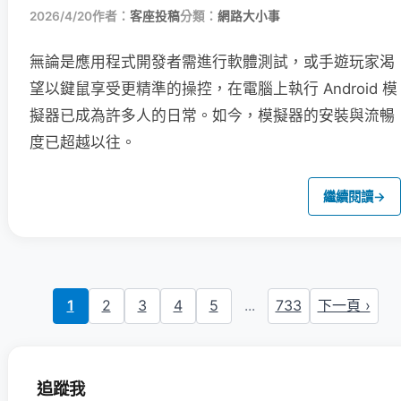
2026/4/20
作者：
客座投稿
分類：
網路大小事
無論是應用程式開發者需進行軟體測試，或手遊玩家渴
望以鍵鼠享受更精準的操控，在電腦上執行 Android 模
擬器已成為許多人的日常。如今，模擬器的安裝與流暢
度已超越以往。
繼續閱讀
→
1
2
3
4
5
...
733
下一頁 ›
追蹤我