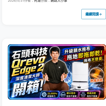
2026/5/31
作者：
阿湯
分類：
網路大小事
繼續閱讀
→