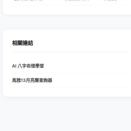
相關連結
AI 八字命理學堂
馬雅13月亮曆查詢器