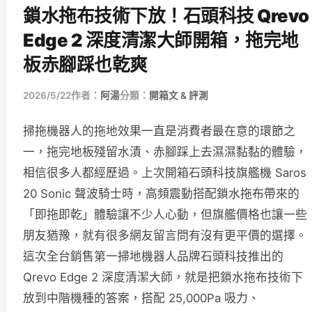
鎖水拖布技術下放！石頭科技 Qrevo
Edge 2 深度清潔大師開箱，拖完地
板赤腳踩也乾爽
2026/5/22
作者：
阿湯
分類：
開箱文 & 評測
掃拖機器人的拖地效果一直是消費者最在意的環節之
一，拖完地板殘留水漬、赤腳踩上去濕濕黏黏的體驗，
相信很多人都經歷過。上次開箱石頭科技旗艦機 Saros
20 Sonic 聲波騎士時，高頻震動搭配鎖水拖布帶來的
「即拖即乾」體驗讓不少人心動，但旗艦價格也讓一些
朋友猶豫，就有很多網友留言問有沒有更平價的選擇。
這次全台銷售第一掃地機器人品牌石頭科技推出的
Qrevo Edge 2 深度清潔大師，就是把鎖水拖布技術下
放到中階機種的答案，搭配 25,000Pa 吸力、