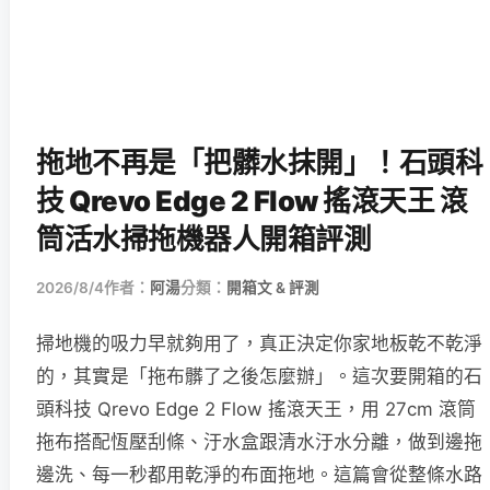
拖地不再是「把髒水抹開」！石頭科
技 Qrevo Edge 2 Flow 搖滾天王 滾
筒活水掃拖機器人開箱評測
2026/8/4
作者：
阿湯
分類：
開箱文 & 評測
掃地機的吸力早就夠用了，真正決定你家地板乾不乾淨
的，其實是「拖布髒了之後怎麼辦」。這次要開箱的石
頭科技 Qrevo Edge 2 Flow 搖滾天王，用 27cm 滾筒
拖布搭配恆壓刮條、汙水盒跟清水汙水分離，做到邊拖
邊洗、每一秒都用乾淨的布面拖地。這篇會從整條水路