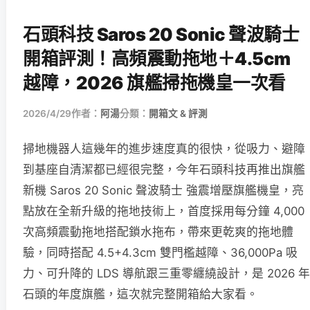
石頭科技 Saros 20 Sonic 聲波騎士
開箱評測！高頻震動拖地＋4.5cm
越障，2026 旗艦掃拖機皇一次看
2026/4/29
作者：
阿湯
分類：
開箱文 & 評測
掃地機器人這幾年的進步速度真的很快，從吸力、避障
到基座自清潔都已經很完整，今年石頭科技再推出旗艦
新機 Saros 20 Sonic 聲波騎士 強震增壓旗艦機皇，亮
點放在全新升級的拖地技術上，首度採用每分鐘 4,000
次高頻震動拖地搭配鎖水拖布，帶來更乾爽的拖地體
驗，同時搭配 4.5+4.3cm 雙門檻越障、36,000Pa 吸
力、可升降的 LDS 導航跟三重零纏繞設計，是 2026 年
石頭的年度旗艦，這次就完整開箱給大家看。