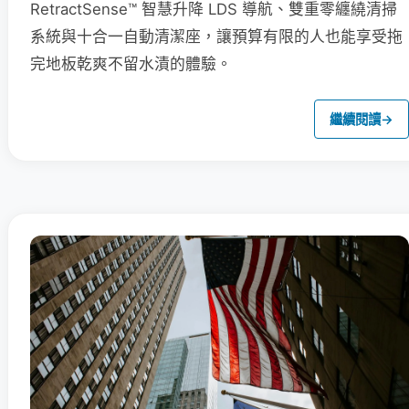
RetractSense™ 智慧升降 LDS 導航、雙重零纏繞清掃
系統與十合一自動清潔座，讓預算有限的人也能享受拖
完地板乾爽不留水漬的體驗。
繼續閱讀
→