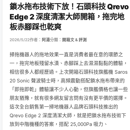
鎖水拖布技術下放！石頭科技 Qrevo
Edge 2 深度清潔大師開箱，拖完地
板赤腳踩也乾爽
2026/5/22
作者：
阿湯
分類：
開箱文 & 評測
掃拖機器人的拖地效果一直是消費者最在意的環節之
一，拖完地板殘留水漬、赤腳踩上去濕濕黏黏的體驗，
相信很多人都經歷過。上次開箱石頭科技旗艦機 Saros
20 Sonic 聲波騎士時，高頻震動搭配鎖水拖布帶來的
「即拖即乾」體驗讓不少人心動，但旗艦價格也讓一些
朋友猶豫，就有很多網友留言問有沒有更平價的選擇。
這次全台銷售第一掃地機器人品牌石頭科技推出的
Qrevo Edge 2 深度清潔大師，就是把鎖水拖布技術下
放到中階機種的答案，搭配 25,000Pa 吸力、