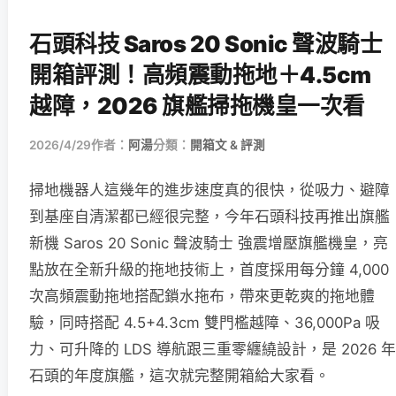
石頭科技 Saros 20 Sonic 聲波騎士
開箱評測！高頻震動拖地＋4.5cm
越障，2026 旗艦掃拖機皇一次看
2026/4/29
作者：
阿湯
分類：
開箱文 & 評測
掃地機器人這幾年的進步速度真的很快，從吸力、避障
到基座自清潔都已經很完整，今年石頭科技再推出旗艦
新機 Saros 20 Sonic 聲波騎士 強震增壓旗艦機皇，亮
點放在全新升級的拖地技術上，首度採用每分鐘 4,000
次高頻震動拖地搭配鎖水拖布，帶來更乾爽的拖地體
驗，同時搭配 4.5+4.3cm 雙門檻越障、36,000Pa 吸
力、可升降的 LDS 導航跟三重零纏繞設計，是 2026 年
石頭的年度旗艦，這次就完整開箱給大家看。