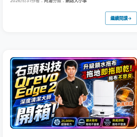
2026/5/31
作者：
阿湯
分類：
網路大小事
繼續閱讀
→