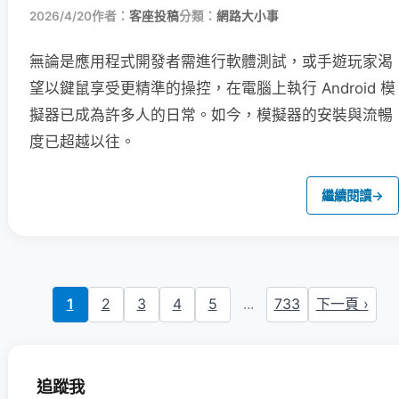
2026/4/20
作者：
客座投稿
分類：
網路大小事
無論是應用程式開發者需進行軟體測試，或手遊玩家渴
望以鍵鼠享受更精準的操控，在電腦上執行 Android 模
擬器已成為許多人的日常。如今，模擬器的安裝與流暢
度已超越以往。
繼續閱讀
→
1
2
3
4
5
...
733
下一頁 ›
追蹤我