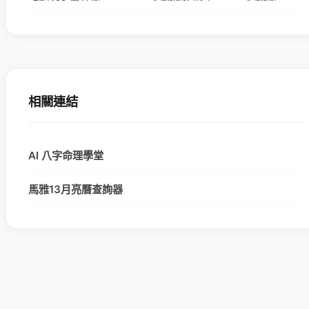
相關連結
AI 八字命理學堂
馬雅13月亮曆查詢器