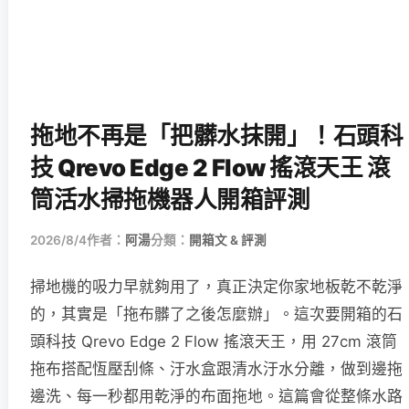
拖地不再是「把髒水抹開」！石頭科
技 Qrevo Edge 2 Flow 搖滾天王 滾
筒活水掃拖機器人開箱評測
2026/8/4
作者：
阿湯
分類：
開箱文 & 評測
掃地機的吸力早就夠用了，真正決定你家地板乾不乾淨
的，其實是「拖布髒了之後怎麼辦」。這次要開箱的石
頭科技 Qrevo Edge 2 Flow 搖滾天王，用 27cm 滾筒
拖布搭配恆壓刮條、汙水盒跟清水汙水分離，做到邊拖
邊洗、每一秒都用乾淨的布面拖地。這篇會從整條水路