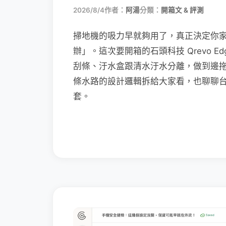
2026/8/4
作者：
阿湯
分類：
開箱文 & 評測
掃地機的吸力早就夠用了，真正決定你
辦」。這次要開箱的石頭科技 Qrevo Edg
刮條、汙水盒跟清水汙水分離，做到邊
條水路的設計邏輯拆給大家看，也聊聊
套。