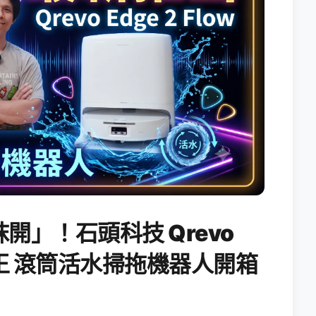
開」！石頭科技 Qrevo
搖滾天王 滾筒活水掃拖機器人開箱