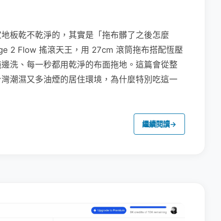
家地板乾不乾淨的，其實是「拖布髒了之後怎麼
e 2 Flow 搖滾天王，用 27cm 滾筒拖布搭配恆壓
拖邊洗、每一秒都用乾淨的布面拖地。這篇會從整
台灣潮濕又多油煙的居住環境，為什麼特別吃這一
繼續閱讀
→