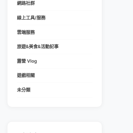
網路社群
線上工具/服務
雲端服務
旅遊&美食&活動記事
露營 Vlog
遊戲相關
未分類