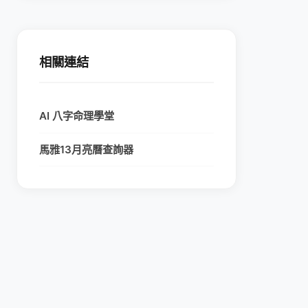
相關連結
AI 八字命理學堂
馬雅13月亮曆查詢器