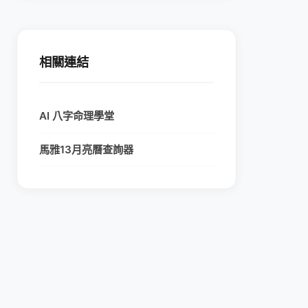
相關連結
AI 八字命理學堂
馬雅13月亮曆查詢器