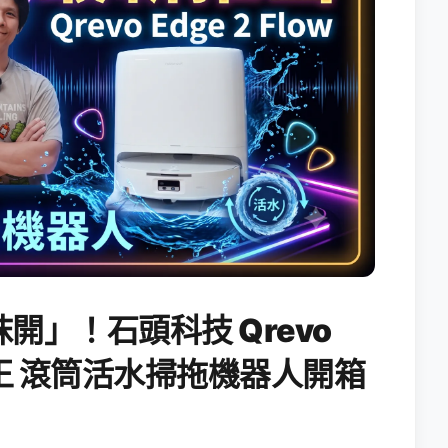
開」！石頭科技 Qrevo
搖滾天王 滾筒活水掃拖機器人開箱