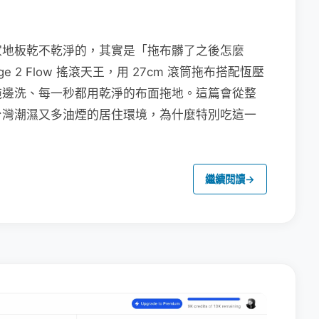
家地板乾不乾淨的，其實是「拖布髒了之後怎麼
e 2 Flow 搖滾天王，用 27cm 滾筒拖布搭配恆壓
拖邊洗、每一秒都用乾淨的布面拖地。這篇會從整
台灣潮濕又多油煙的居住環境，為什麼特別吃這一
繼續閱讀
→