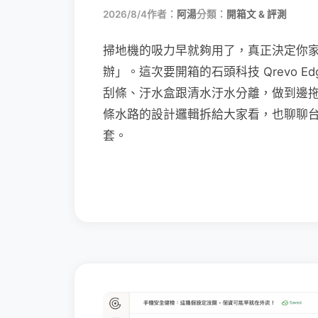
2026/8/4
作者：
阿湯
分類：
開箱文 & 評測
掃地機的吸力早就夠用了，真正決定你
辦」。這次要開箱的石頭科技 Qrevo Edg
刮條、汙水盒跟清水汙水分離，做到邊
條水路的設計邏輯拆給大家看，也聊聊
套。