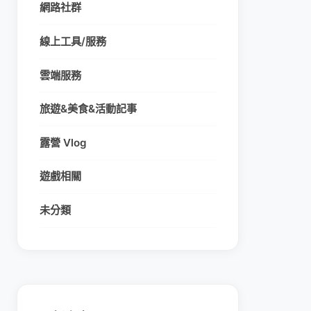
網路社群
線上工具/服務
雲端服務
旅遊&美食&活動記事
露營 Vlog
遊戲相關
未分類