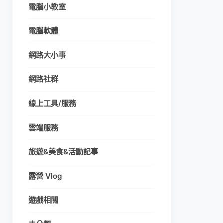
電腦小教室
電腦軟體
網路大小事
網路社群
線上工具/服務
雲端服務
旅遊&美食&活動記事
露營 Vlog
遊戲相關