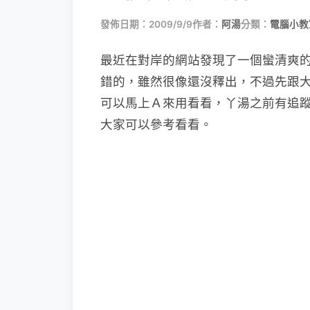
發佈日期：2009/9/9
作者：
阿湯
分類：
電腦小教
最近在對岸的網站發現了一個蠻清爽
錯的，雖
然很像還沒釋出，不過先跟
可以馬上Ａ來用看看，丫湯之前有追
大家可以參考看看。