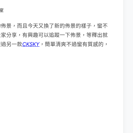
室
的佈景，而且今天又換了新的佈景的樣子，蠻不
大家分享，有興趣可以追蹤一下佈景，等釋出就
蹤過另一款
CKSKY
，簡單清爽不過蠻有質感的，