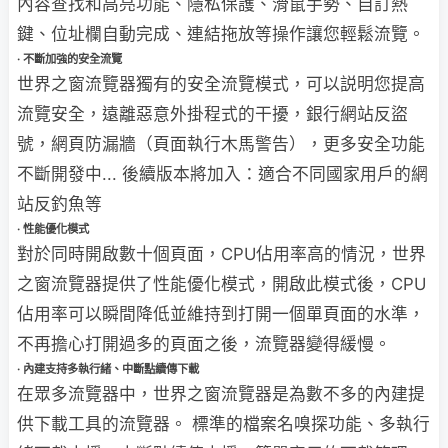
內容查找和高亮功能、隱私保護、滑鼠手勢、自訂熱
鍵、位址欄自動完成、連結拖放等操作讓您輕鬆流覽。
· 不斷加強的安全流覽
世界之窗流覽器獨有的安全流覽模式，可以説明您提高
流覽安全，遠離惡意外掛程式的干擾，銀行網站反盜
號，網頁防漏牆（頁面執行木馬警告），更多安全功能
不斷開發中...
後續版本將加入：適合不同國家用戶的網
站反釣魚等
· 性能優化模式
對於同時開啟數十個頁面，CPU佔用率高的情況，世界
之窗流覽器提供了性能優化模式，開啟此模式後，CPU
佔用率可以瞬間降低並維持到打開一個單頁面的水準，
不再擔心打開過多的頁面之後，流覽器變得緩慢。
· 內建支持多執行緒、中斷點續傳下載
在眾多流覽器中，世界之窗流覽器是為數不多的內建提
供下載工具的流覽器。
標準的檔案名嗅探功能、多執行