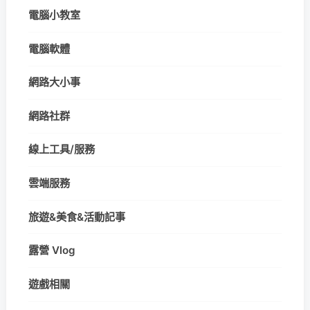
電腦小教室
電腦軟體
網路大小事
網路社群
線上工具/服務
雲端服務
旅遊&美食&活動記事
露營 Vlog
遊戲相關