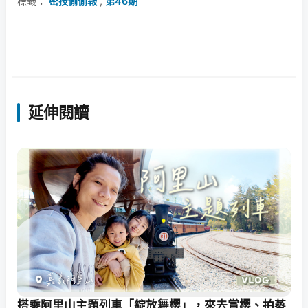
標籤：
密技偷偷報
,
第46期
延伸閱讀
搭乘阿里山主題列車「綻放舞櫻」，來去賞櫻、拍蒸