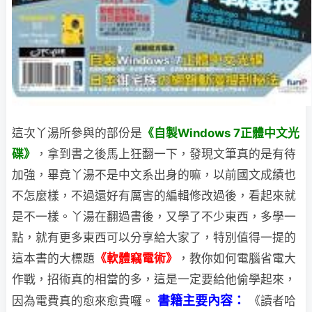
這次丫湯所參與的部份是
《自製Windows 7正體中文光
碟》
，拿到書之後馬上狂翻一下，
發現文筆真的是有待
加強，畢竟丫湯不是中文系出身的嘛，以前國文成績也
不怎麼樣，不過還好有厲害的編輯修改過後，看起來就
是不一樣。丫湯在翻過書後，又學了不少東西，多學一
點，就有更多東西可以分享給大家了，特別值得一提的
這本書的大標題
《軟體竊電術》
，教你如何電腦省電大
作戰，招術真的相當的多，這是一定要給他偷學起來，
書籍主要內容：
因為電費真的愈來愈貴囉。
《讀者哈