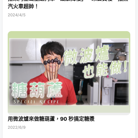
汽火車超帥！
2024/4/5
用微波爐來做糖葫蘆，90 秒搞定糖漿
2022/6/9