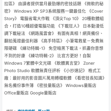
拉區》 由讀者提供當月最勁爆的密技話題 《微軟的秘
密》 Windows XP SP3系統服務一鍵最佳化 《Cover
Story》 電腦省電大作戰 《頂尖Top 10》 20種軟體組
合，打造10種超優電腦功能 《下載狂人》 日本動漫低
調下載秘法 《網路風雲會》 有圖有真相！網頁備份、
翻拍蒐證最佳利器 《高手特區》 小筆電救星－免費無
限硬碟 《練功特輯-1》 免空暗黑下載法，抓盡你意想
不到的好康 《練功特輯-2》 比官方更好！自製
Windows 7繁體中文光碟 《軟體異言堂》 Zoner
Photo Studio 軟體無責任評析 《小抄速記》 格式工
廠：最好用的影音圖片萬用轉檔軟體 《看密技長知識》
無名備份事件簿 《密技量販店》 Windows量販店
Office量販店 Google量販店