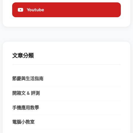
Youtube
文章分類
節慶與生活指南
開箱文 & 評測
手機應用教學
電腦小教室