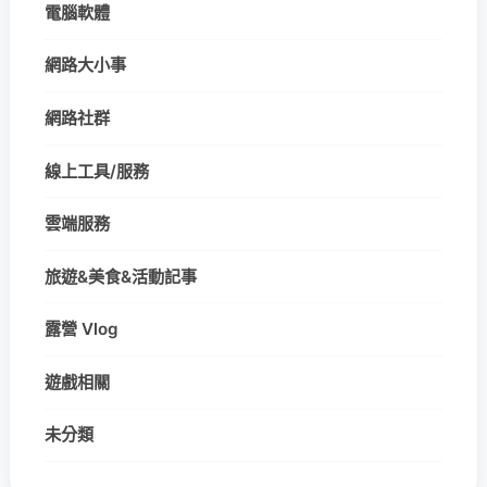
電腦軟體
網路大小事
網路社群
線上工具/服務
雲端服務
旅遊&美食&活動記事
露營 Vlog
遊戲相關
未分類