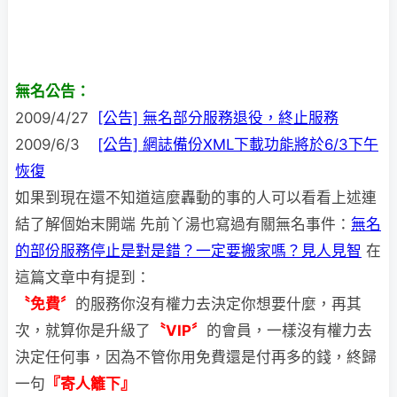
無名公告：
2009/4/27
[公告] 無名部分服務退役，終止服務
2009/6/3
[公告] 網誌備份XML下載功能將於6/3下午
恢復
如果到現在還不知道這麼轟動的事的人可以看看上述連
結了解個始末開端 先前丫湯也寫過有關無名事件：
無名
的部份服務停止是對是錯？一定要搬家嗎？見人見智
在
這篇文章中有提到：
〝免費〞
的服務你沒有權力去決定你想要什麼，再其
次，就算你是升級了
〝VIP〞
的會員，一樣沒有權力去
決定任何事，因為不管你用免費還是付再
多的錢，終歸
一句
『寄人籬下』