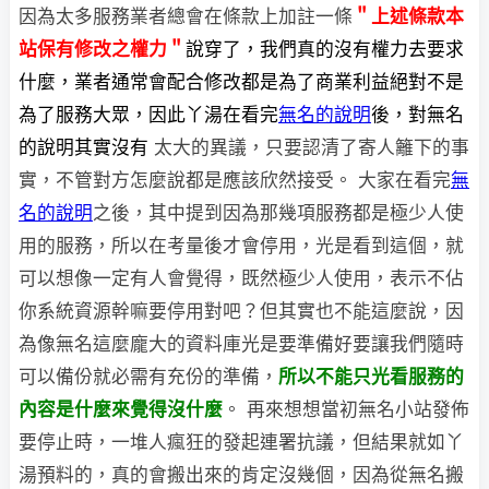
因為太多服務業者總會在條款上加註一條
＂上述條款本
站保有修改之權力＂
說穿了，我們真的沒有權力去要求
什麼，業者通常會配合修改都是為了商業利益絕對不是
為了服務大眾，因此丫湯在看完
無名的說明
後，對無名
的說明其實沒有
太大的異議，只要認清了寄人籬下的事
實，不管對方怎麼說都是應該欣然接受。 大家在看完
無
名的說明
之後，其中提到因為那幾項服務都是極少人使
用的服務，
所以在考量後才會停用，光是看到這個，就
可以想像一定有人會覺得，既然極少人使用，表示不佔
你系統資源幹嘛要停用對吧？但其實也不能這麼說，因
為像無名這麼龐大的資料庫光是要準備好要讓我們隨時
可以備份就必需有充份的準備，
所以不能只光看服務的
內容是什麼來覺得沒什麼
。
再來想想當初無名小站發佈
要停止時，一堆人瘋狂的發起連署抗議，但結果就如丫
湯預料的，真的會搬出來的肯定沒幾個，因為從無名搬