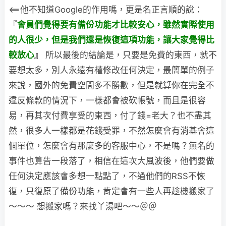
<==他不知道Google的作用嗎，更是名正言順的說：
『
會員們覺得要有備份功能才比較安心，雖然實際使用
的人很少，但是我們
還是恢
復這項功能，讓大家覺得比
較放心
』
所以最後的結論是，只要是免費的東西，就不
要想太多，別人永遠有權修改任何決定，最簡單的例子
來說，國外的免費空間多不勝數，但是就算你在完全不
違反條款的情況下，一樣都會被砍帳號，而且是很容
易，再其次付費享受的東西，付了錢=老大？也不盡其
然，很多人一樣都是花錢受罪，不然怎麼會有消基會這
個單位，怎麼會有那麼多的客服中心，不是嗎？無名的
事件也算告一段落了，相信在這次大風波後，他們要做
任何決定應該會多想一點點了，不過他們的RSS不恢
復，只復原了備份功能，肯定會有一些人再趁機搬家了
～～～
想搬家嗎？來找丫湯吧～～＠＠