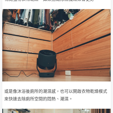
或是像沐浴後廁所的潮濕感，也可以開啟衣物乾燥模式
來快速去除廁所空間的悶熱、潮濕。