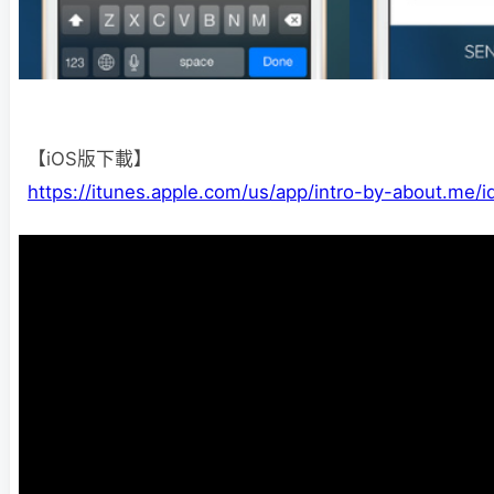
【iOS版下載】
https://itunes.apple.com/us/app/intro-by-about.me