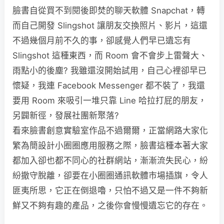
臉書自從買不到閱後即焚的聊天軟體 Snapchat，轉
而自己開發 Slingshot 讓朋友交換照片、影片，這還
不過幾個月前不久的事，卻感覺人們早已遺忘有
Slingshot 這種東西，而 Room 會不會步上雷聲大、
雨點小的後塵? 我雖還沒開始試用，自己心裡卻早已
懷疑，我連 Facebook Messenger 都不裝了，我還
要用 Room 來吸引一堆只靠 Line 哈拉打屁的朋友，
另闢新徑，發展社團新聚落?
看來臉書創意實驗室作品不過爾爾，正當網路大家化
繁為簡設計小圈圈應用服務之際，臉書這種本著大家
都加入卻也都不同心的社群網站，漸漸流失民心，紛
紛撤守脫離，卻要在小圈圈通訊軟體市場插旗，令人
匪夷所思，它正在倒退嚕，只怕不過又是一件不夠新
鮮又不夠有趣的產品，之後你會慢慢遺忘它的存在。