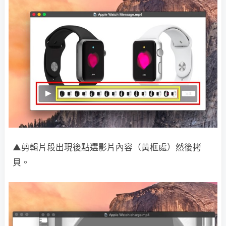
▲剪輯片段出現後點選影片內容（黃框處）然後拷
貝。