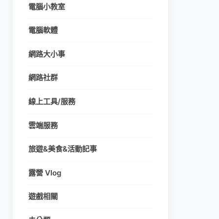
電腦小教室
電腦軟體
網路大小事
網路社群
線上工具/服務
雲端服務
旅遊&美食&活動記事
露營 Vlog
遊戲相關