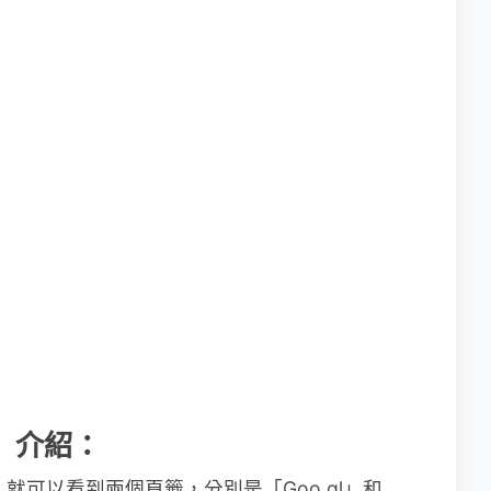
器」介紹：
就可以看到兩個頁籤，分別是「Goo.gl」和