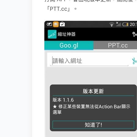
「PTT.cc」。