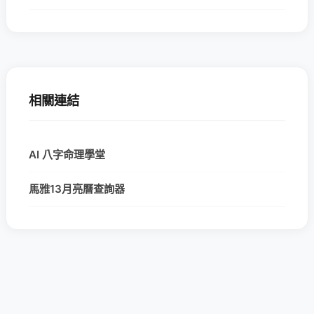
相關連結
AI 八字命理學堂
馬雅13月亮曆查詢器