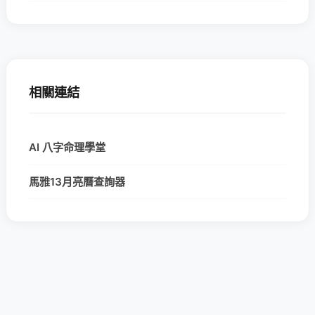
相關連結
AI 八字命理學堂
馬雅13月亮曆查詢器