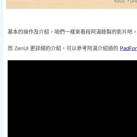
基本的操作及介紹，咱們一樣來看段阿湯錄製的影片吧
而 ZenUI 更詳細的介紹，可以參考阿湯介紹過的
PadFo