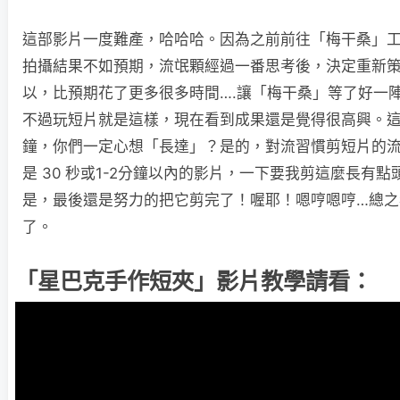
這部影片一度難產，哈哈哈。因為之前前往「梅干桑」
拍攝結果不如預期，流氓顆經過一番思考後，決定重新
以，比預期花了更多很多時間….讓「梅干桑」等了好一
不過玩短片就是這樣，現在看到成果還是覺得很高興。這次
鐘，你們一定心想「長達」？是的，對流習慣剪短片的
是 30 秒或1-2分鐘以內的影片，一下要我剪這麼長有
是，最後還是努力的把它剪完了！喔耶！嗯哼嗯哼…總之
了。
「星巴克手作短夾」影片教學請看：