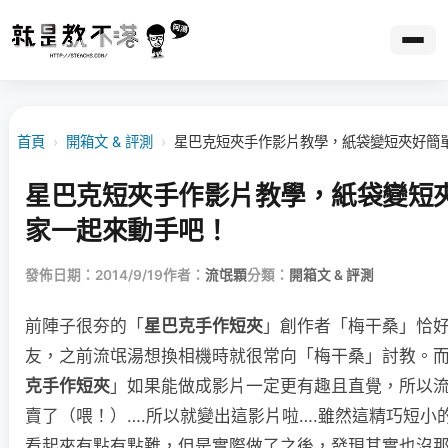
首頁
›
開箱文 & 評測
›
星巴克短夾手作影片教學，紙袋變短夾好簡
星巴克短夾手作影片教學，紙袋變短
家一起來動手吧！
發佈日期：2014/9/19
作者：
流氓顆
分類：
開箱文 & 評測
前陣子很夯的「
星巴克手作短夾
」創作者「梅干桑」恰
友，之前流氓湯想換相機時就很常向「梅干桑」討教。
克手作短夾
」如果能做成影片一定更有趣且直覺，所以
賣了（喂！）….所以就變出這影片啦….雖然這精巧短小
看起來有點有點難，但是實際做了之後，發現其實也沒