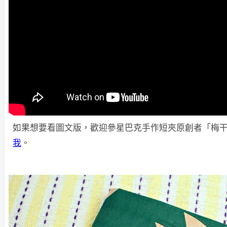
如果想要看圖文版，歡迎參星巴克手作短夾原創者「梅
我
。