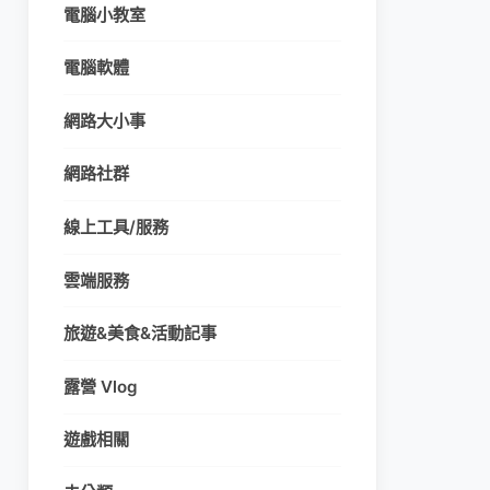
電腦小教室
電腦軟體
網路大小事
網路社群
線上工具/服務
雲端服務
旅遊&美食&活動記事
露營 Vlog
遊戲相關