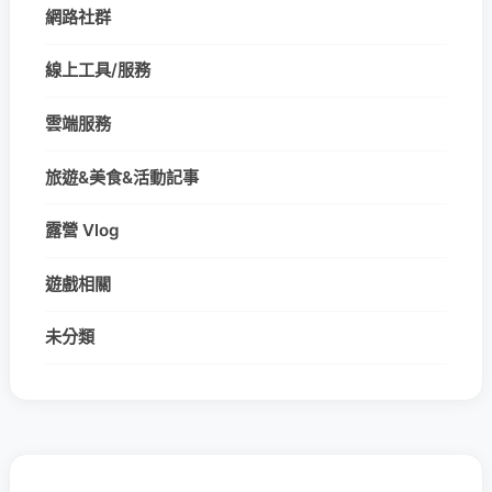
網路社群
線上工具/服務
雲端服務
旅遊&美食&活動記事
露營 Vlog
遊戲相關
未分類