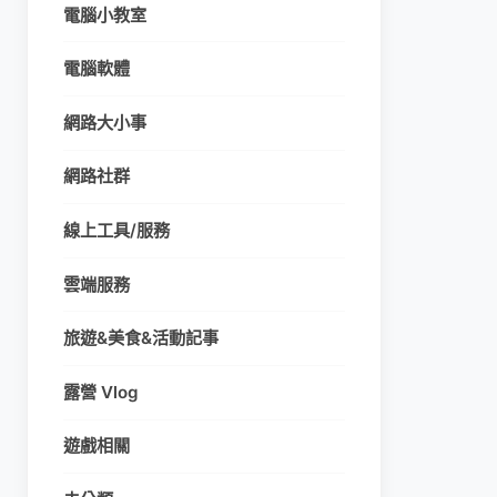
電腦小教室
電腦軟體
網路大小事
網路社群
線上工具/服務
雲端服務
旅遊&美食&活動記事
露營 Vlog
遊戲相關