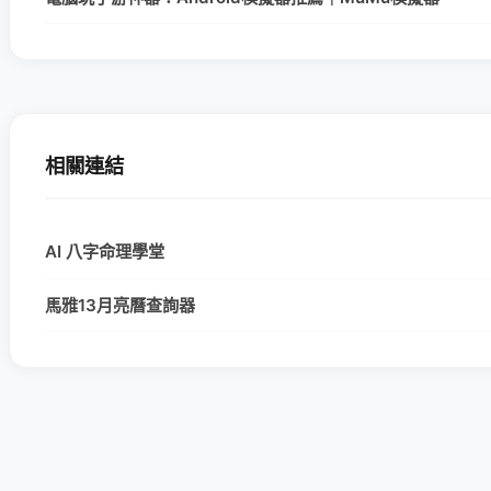
相關連結
AI 八字命理學堂
馬雅13月亮曆查詢器