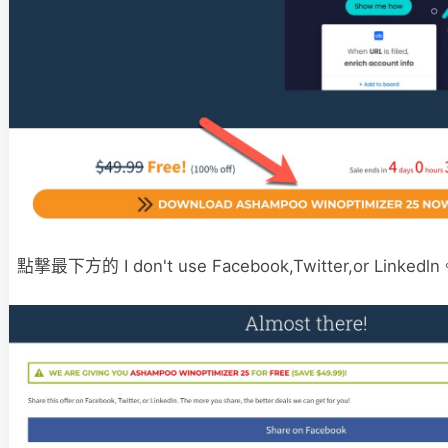
點撃最下方的 I don't use Facebook,Twitter,or Linkedln