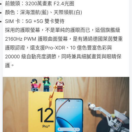
前鏡頭：3200萬畫素 F2.4光圈
顏色：深海潛航(藍)、天際領航(白)
SIM 卡：5G +5G 雙卡雙待
採用的護眼螢幕，不是單純的護眼而已，這個旗艦級
2160Hz PWM 護眼曲面螢幕，是有通過德國萊茵雙重
護眼認證，還支援Pro-XDR、10 億色豐富色彩與
20000 級自動亮度調節，同時兼具細膩畫質與眼睛保
護。